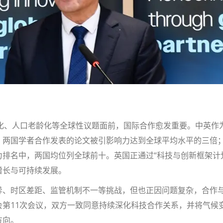
变化、人口老龄化等全球性议题面前，国际合作愈发重要。中英作
：两国学者合作发表的论文被引影响力达到全球平均水平的三倍
排名中，两国均位列全球前十。英国正通过“科技与创新框架计
增长与可持续发展。
异、时区差距、监管机制不一等挑战，但也正因问题复杂，合作
会第11次会议，双方一致同意持续深化科技合作关系，并将气候
方向。