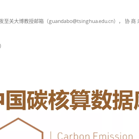
博教授邮箱（guandabo@tsinghua.edu.cn）， 协 商 未
）