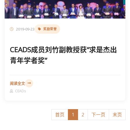
2019-09-23
奖励荣誉
CEADS成员刘竹副教授获“求是杰出
青年学者奖”
阅读全文
CEADs
首页
1
2
下一页
末页